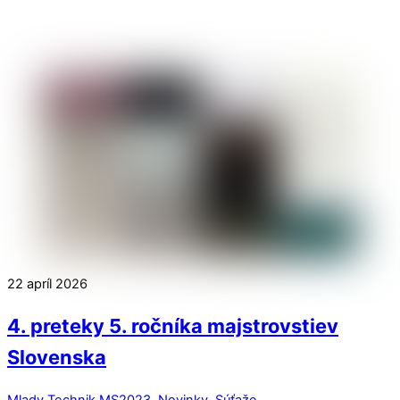
22
apríl
2026
4. preteky 5. ročníka majstrovstiev
Slovenska
Mlady Technik
MS2023
,
Novinky
,
Súťaže