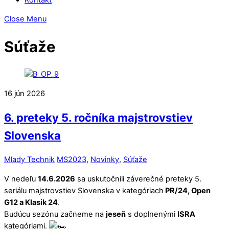
Close Menu
Súťaže
16
jún
2026
6. preteky 5. ročníka majstrovstiev
Slovenska
Mlady Technik
MS2023
,
Novinky
,
Súťaže
V nedeľu
14.6.2026
sa uskutočnili záverečné preteky 5.
seriálu majstrovstiev Slovenska v kategóriach
PR/24, Open
G12 a Klasik 24
.
Budúcu sezónu začneme na
jeseň
s doplnenými
ISRA
kategóriami.