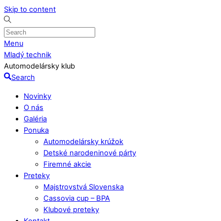
Skip to content
Menu
Mladý technik
Automodelársky klub
Search
Novinky
O nás
Galéria
Ponuka
Automodelársky krúžok
Detské narodeninové párty
Firemné akcie
Preteky
Majstrovstvá Slovenska
Cassovia cup – BPA
Klubové preteky
Kontakt