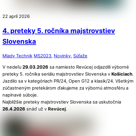
22
apríl
2026
4. preteky 5. ročníka majstrovstiev
Slovenska
Mlady Technik
MS2023
,
Novinky
,
Súťaže
V nedeľu
29.03.2026
sa namiesto Revúcej odjazdili výborné
preteky 5. ročníka seriálu majstrovstiev Slovenska v
Košiciach
.
Jazdilo sa v kategóriach PR/24, Open G12 a klasik/24. Všetkým
zúčastneným pretekárom ďakujeme za výbornú atmosféru a
napínavé súboje.
Najbližšie preteky majstrovstiev Slovenska sa uskutočnia
26.4.2026
snáď už v
Revúcej
.