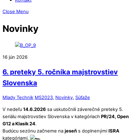
Close Menu
Novinky
16
jún
2026
6. preteky 5. ročníka majstrovstiev
Slovenska
Mlady Technik
MS2023
,
Novinky
,
Súťaže
V nedeľu
14.6.2026
sa uskutočnili záverečné preteky 5.
seriálu majstrovstiev Slovenska v kategóriach
PR/24, Open
G12 a Klasik 24
.
Budúcu sezónu začneme na
jeseň
s doplnenými
ISRA
kategóriami.