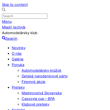
Skip to content
Menu
Mladý technik
Automodelársky klub
Search
Novinky
O nás
Galéria
Ponuka
Automodelársky krúžok
Detské narodeninové párty
Firemné akcie
Preteky
Majstrovstvá Slovenska
Cassovia cup – BPA
Klubové preteky
Kontakt