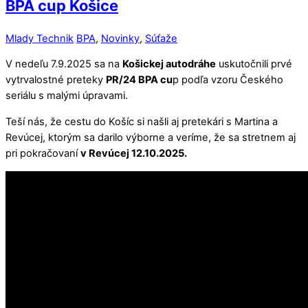
BPA cup Košice
Mlady Technik
BPA
,
Novinky
,
Súťaže
V nedeľu 7.9.2025 sa na
Košickej autodráhe
uskutočnili prvé
vytrvalostné preteky
PR/24 BPA cu
p podľa vzoru Českého
seriálu s malými úpravami.
Teší nás, že cestu do Košíc si našli aj pretekári s Martina a
Revúcej, ktorým sa darilo výborne a veríme, že sa stretnem aj
pri pokračovaní
v Revúcej 12.10.2025.