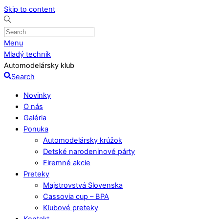
Skip to content
Menu
Mladý technik
Automodelársky klub
Search
Novinky
O nás
Galéria
Ponuka
Automodelársky krúžok
Detské narodeninové párty
Firemné akcie
Preteky
Majstrovstvá Slovenska
Cassovia cup – BPA
Klubové preteky
Kontakt