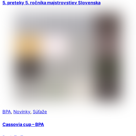
5. preteky 5. ročníka majstrovstiev Slovenska
BPA
,
Novinky
,
Súťaže
Cassovia cup – BPA