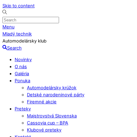
Skip to content
Menu
Mladý technik
Automodelársky klub
Search
Novinky
O nás
Galéria
Ponuka
Automodelársky krúžok
Detské narodeninové párty
Firemné akcie
Preteky
Majstrovstvá Slovenska
Cassovia cup – BPA
Klubové preteky
Kontakt