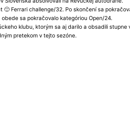
v Slovenska absolvovali na Revúckej autodráhe.
ut 🙂
Ferrari challenge/32
. Po skončení sa pokračova
m obede sa pokračovalo kategóriou Open/24.
ckeho klubu, ktorým sa aj darilo a obsadili stupne 
edným pretekom v tejto sezóne.