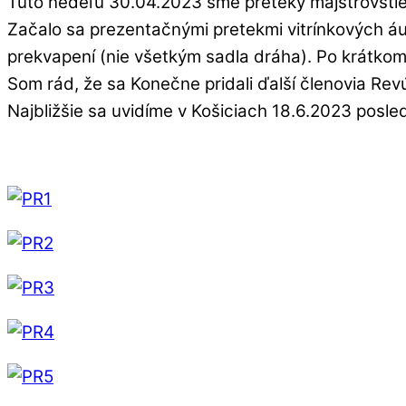
Túto nedeľu 30.04.2023 sme preteky majstrovstie
Začalo sa prezentačnými pretekmi vitrínkových á
prekvapení (nie všetkým sadla dráha). Po krátko
Som rád, že sa Konečne pridali ďalší členovia Revú
Najbližšie sa uvidíme v Košiciach 18.6.2023 posl